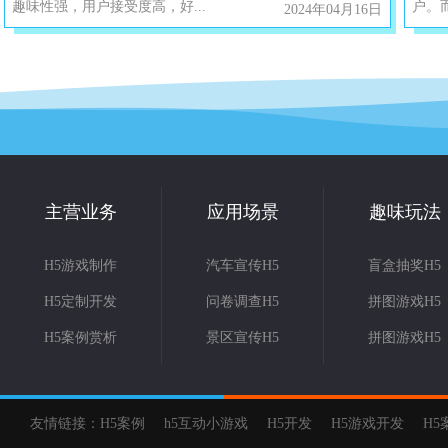
趣味性强，用户接受度高，好...
户。而
2024年04月16日
主营业务
应用场景
趣味玩法
H5游戏制作
汽车宣传H5
盲盒抽奖H5
H5定制开发
问卷调查H5
拼图游戏H5
H5案例赏析
景区宣传H5
拼图游戏H5
友情链接：
H5案例
h5互动小游戏
H5开发
H5游戏开发
H5