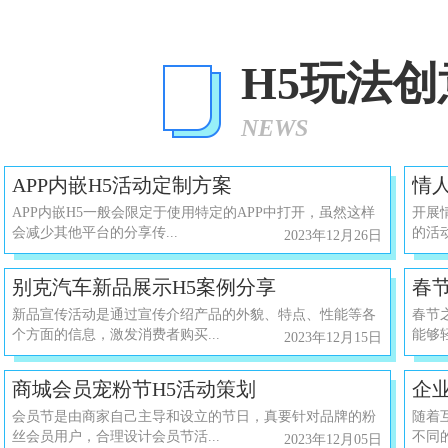
H5玩法
NEWS
APP内嵌H5活动定制方案
情
APP内嵌H5一般会限定于使用特定的APP中打开，虽然这样
开展
会减少其他平台的分享传...
的活动
2023年12月26日
别克汽车新品展示H5案例分享
春
新品宣传活动是通过宣传介绍产品的外貌、特点、性能等各
春节
个方面的信息，激发消费者购买...
能够
2023年12月15日
商城会员宠粉节H5活动策划
企
会员节是由商家自己主导和设立的节日，真要针对品牌的粉
随着
丝会员用户，合理设计会员节活...
不同
2023年12月05日