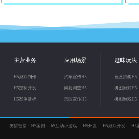
主营业务
应用场景
趣味玩法
H5游戏制作
汽车宣传H5
盲盒抽奖H5
H5定制开发
问卷调查H5
拼图游戏H5
H5案例赏析
景区宣传H5
拼图游戏H5
友情链接：
H5案例
h5互动小游戏
H5开发
H5游戏开发
H5