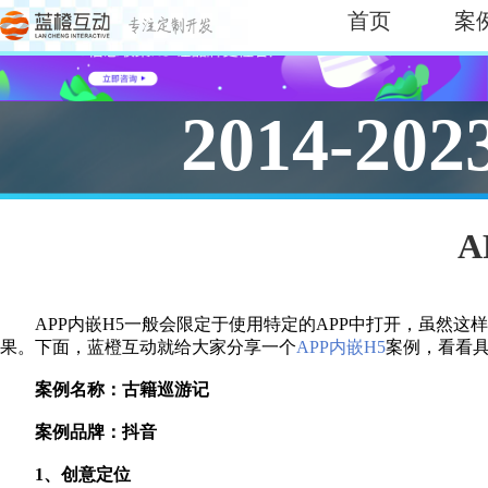
首页
案
2014-202
A
APP内嵌H5一般会限定于使用特定的APP中打开，虽然
果。下面，蓝橙互动就给大家分享一个
APP内嵌H5
案例，看看
案例名称：古籍巡游记
案例品牌：抖音
1、创意定位