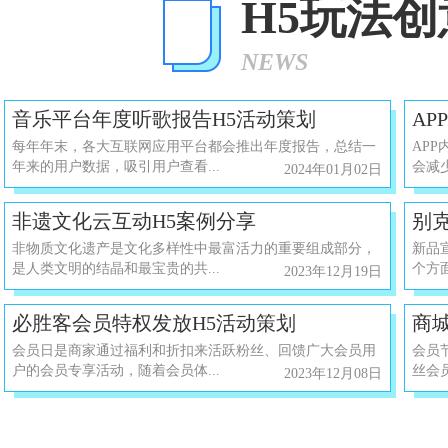
H5玩法
NEWS
音乐平台年度听歌报告H5活动策划
AP
每年年末，各大互联网应用平台都会推出年度报告，总结一
AP
年来的用户数据，吸引用户查看...
会减少
2024年01月02日
非遗文化云互动H5案例分享
别
非物质文化遗产是文化多样性中最富活力的重要组成部分，
新品
是人类文明的结晶和最宝贵的共...
个方
2023年12月19日
必胜客会员特权发放H5活动策划
商
会员日是商家通过福利和折扣来活跃粉丝、回馈广大会员用
会员
户的会员专享活动，随着会员体...
丝会
2023年12月08日