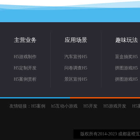
主营业务
应用场景
趣味玩法
H5游戏制作
汽车宣传H5
盲盒抽奖H5
H5定制开发
问卷调查H5
拼图游戏H5
H5案例赏析
景区宣传H5
拼图游戏H5
友情链接：
H5案例
h5互动小游戏
H5开发
H5游戏开发
H5
版权所有2014-2023 成都蓝