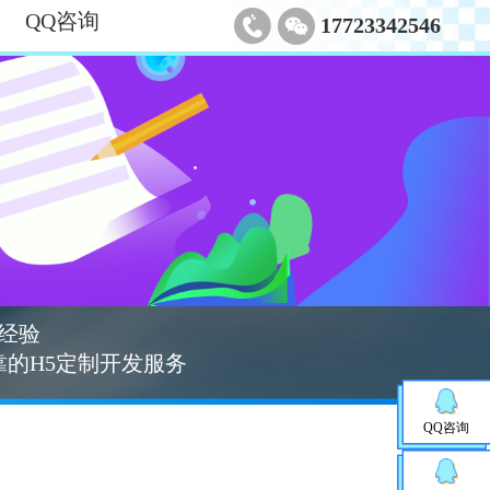
QQ咨询
17723342546
经验
的H5定制开发服务
QQ咨询
？