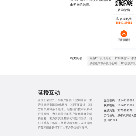
出明智的选择。
咨询热线
18140119082
工
回到顶部
相关阅读：
南昌PPT设计美化
广州微信SVG长
成都教学课件设计公司
H5游戏开发
蓝橙互动
蓝橙互动致力于为客户提供
H5定制开发
。主
微信咨询：
18140119082
营业务涵盖
H5游戏开发
、
H5页面设计
、
H5
联系电话：
18140119082
方案策划
等多个领域。凭借我们技术积累和
在线沟通：
3173654378
行业经验，为不同需求的客户提供量身定制
公司住址：成都武侯区长
的服务，助力其实现数字化转型与升级。我
厦B栋1201
们注重客户体验，坚持创新引领，以卓越的
产品和服务赢得了广大客户的信赖与好评。