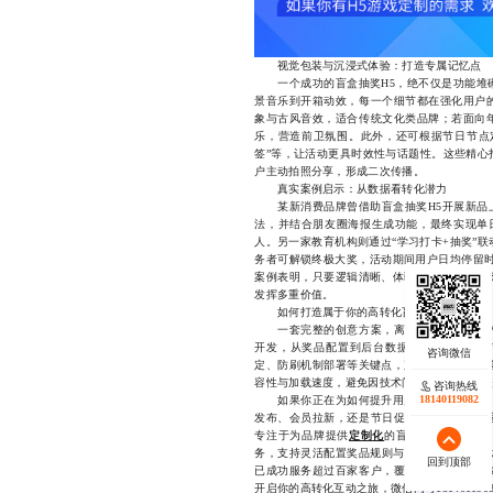
视觉包装与沉浸式体验：打造专属记忆点
一个成功的盲盒抽奖H5，绝不仅是功能堆砌
景音乐到开箱动效，每一个细节都在强化用户
象与古风音效，适合传统文化类品牌；若面向
乐，营造前卫氛围。此外，还可根据节日节点定
签”等，让活动更具时效性与话题性。这些精心
户主动拍照分享，形成二次传播。
真实案例启示：从数据看转化潜力
某新消费品牌曾借助盲盒抽奖H5开展新品上
法，并结合朋友圈海报生成功能，最终实现单日U
人。另一家教育机构则通过“学习打卡+抽奖”
务者可解锁终极大奖，活动期间用户日均停留时
案例表明，只要逻辑清晰、体验流畅，盲盒抽奖
发挥多重价值。
如何打造属于你的高转化盲盒抽奖H5？
一套完整的创意方案，离不开对用户路径的
开发，从奖品配置到后台数据追踪，每一个环
定、防刷机制部署等关键点，直接影响用户体验
容性与加载速度，避免因技术问题导致用户流失
咨询热线
咨询热线
18140119082
18140119082
如果你正在为如何提升用户参与度而困扰，不
发布、会员拉新，还是节日促销、品牌联名，
专注于为品牌提供
定制化
的盲盒抽奖H5解决
务，支持灵活配置奖品规则与社交分享机制，助
回到顶部
回到顶部
已成功服务超过百家客户，覆盖电商、教育、
开启你的高转化互动之旅，微信同号1814011908