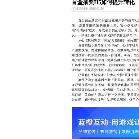
盲盒抽奖H5如何提升转化
更新时间 2026-03-26
在当前品牌营销日益注重用户参与感与社
感、激发传播欲望的重要工具。它不仅延续
知”与“期待”放大，形成强烈的互动吸引力。
设计一款兼具趣味性与转化效率的盲盒抽奖H5
从心理机制出发：制造“可预期的不确定性”
盲盒的核心魅力在于“不确定”。心理学研究
产生愉悦感。而这种情绪体验，在数字场景中可
通过设置不同层级的奖品（如普通、稀有、限
用户的注意力停留时间。尤其当用户接近获得高
可能中大奖”的激励文案，往往能触发二次甚至
理驱动，正是盲盒抽奖H5得以持续吸引用户的
轻量化任务链设计：让参与变得“顺理成章”
单纯依靠抽奖难以维持长期留存。因此，将
条轻量但高效的任务链，是提升转化率的重要手
解锁额外抽奖机会”，或“邀请一位好友助力，
与门槛，又自然引导其进行社交传播。更重要
贺动画、积分到账提示、奖品预览图等，让用户