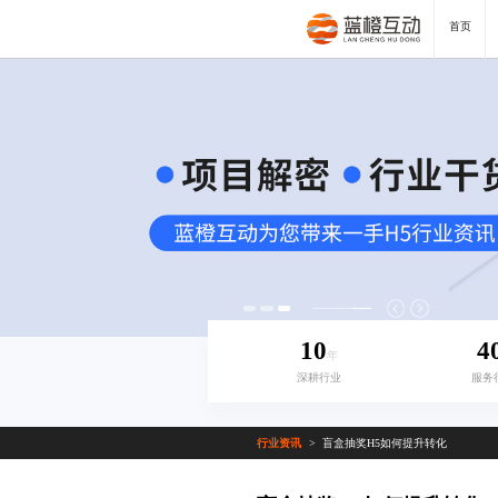
首页
10
4
年
深耕行业
服务
行业资讯
盲盒抽奖H5如何提升转化
>