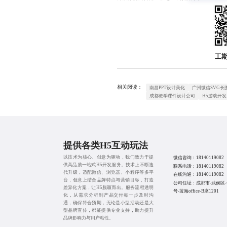
工
相关阅读：
南昌PPT设计美化
广州微信SVG长
成都教学课件设计公司
H5游戏开发
提供各类H5互动玩法
以技术为核心、创意为驱动，我们致力于提
微信咨询：
18140119082
供高品质一站式H5开发服务。技术上不断迭
联系电话：
18140119082
代升级，适配微信、浏览器、小程序等多平
在线沟通：
18140119082
台，创意上结合品牌特点与营销目标，打造
公司住址：成都市-武侯区-
差异化方案，让H5脱颖而出。服务流程透明
号-蓝海office-B座1201
化，从需求分析到产品交付每一步及时沟
通，确保符合预期，无论是小型活动还是大
型品牌宣传，都能提供专业支持，助力提升
品牌影响力与用户粘性。