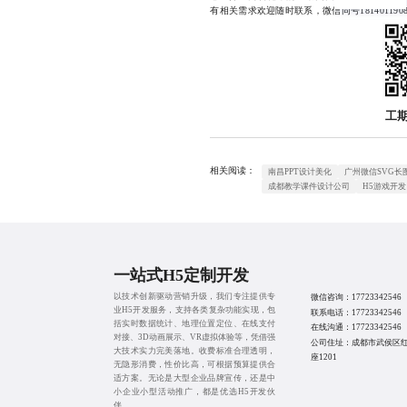
有相关需求欢迎随时联系，微信同号1814011908
工
相关阅读：
南昌PPT设计美化
广州微信SVG长
成都教学课件设计公司
H5游戏开发
一站式H5定制开发
以技术创新驱动营销升级，我们专注提供专
微信咨询：
17723342546
业H5开发服务，支持各类复杂功能实现，包
联系电话：
17723342546
括实时数据统计、地理位置定位、在线支付
在线沟通：
17723342546
对接、3D动画展示、VR虚拟体验等，凭借强
公司住址：成都市武侯区红
大技术实力完美落地。收费标准合理透明，
座1201
无隐形消费，性价比高，可根据预算提供合
适方案。无论是大型企业品牌宣传，还是中
小企业小型活动推广，都是优选H5开发伙
伴。