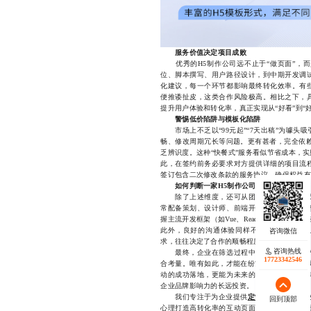
服务价值决定项目成败
优秀的H5制作公司远不止于“做页面”，而
位、脚本撰写、用户路径设计，到中期开发调
化建议，每一个环节都影响最终转化效率。有
便推诿扯皮，这类合作风险极高。相比之下，
提升用户体验和转化率，真正实现从“好看”到“
警惕低价陷阱与模板化陷阱
市场上不乏以“99元起”“7天出稿”为噱头
畅、修改周期冗长等问题。更有甚者，完全依赖
乏辨识度。这种“快餐式”服务看似节省成本，
此，在签约前务必要求对方提供详细的项目流
签订包含二次修改条款的服务协议，确保权益有
如何判断一家H5制作公司是否靠谱？
除了上述维度，还可从团队构成、技术栈成
常配备策划、设计师、前端开发、测试工程师
握主流开发框架（如Vue、React）、能否
此外，良好的沟通体验同样不可忽视——能否
求，往往决定了合作的顺畅程度。
咨询热线
咨询热线
最终，企业在筛选过程中应建立一套科学的
17723342546
18140119082
合考量。唯有如此，才能在纷繁复杂的市场中找
动的成功落地，更能为未来的数字营销积累可
企业品牌影响力的长远投资。
我们专注于为企业提供
定制化H5设计
与开
回到顶部
回到顶部
心理打造高转化率的互动页面，从创意策划到