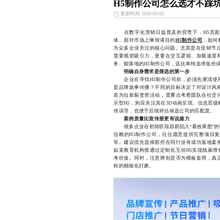
H5制作公司怎么选才不踩
更新时间 2026-05-05
在数字化营销日益普及的背景下，H5页面
体。面对市场上琳琅满目的
H5制作公司
，如何
为众多企业关注的核心问题。尤其是在促销节点
需要视觉吸引力，更要在交互逻辑、加载速度
务、能落地的H5制作公司，远比单纯追求低价
明确自身需求是筛选的第一步
企业在寻找H5制作公司前，必须先厘清使用
是品牌故事传播？不同的目标决定了对设计风
若为拉新裂变类活动，需重点考察团队在社交
示型H5，则应关注其在3D动画呈现、信息层
传误导，也便于后续评估候选公司的匹配度。
案例质量比宣传册更有说服力
很多企业在初筛阶段容易陷入“看效果图”的
信赖的H5制作公司，往往愿意提供完整项目
等。建议优先选择那些在同行业有成功落地案
如某教育机构曾通过定制化互动H5实现线索增长
考价值。同时，注意辨别是否为模板套用，真
程的精细化打磨。