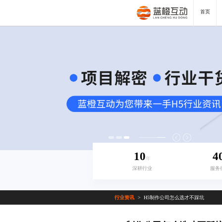
首页
10
4
年
深耕行业
服务
行业资讯
H5制作公司怎么选才不踩坑
>