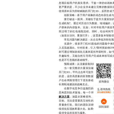
忽视目标用户的真实需求。千篇一律的动画效
更严重的是，不少企业并未建立完整的数据回
使得原本应为营销赋能的开门红H5，反而变成
创新策略：基于用户画像的动态内容生成与
要打破这一困局，关键在于提升方案策划的精
生成机制”。通过对历史行为数据、地域偏好、
户群体的内容版本。比如，针对年轻用户推送
简洁明了的红包领取流程。同时，结合时间节
（如首次访问、重复打开），设置多版本智能切
常见问题与解决建议：从点击率低到转化瓶
实践中，很多开门红H5面临的问题集中体现
入后迅速跳出。针对前者，引入“限时奖励倒计
则可通过增加游戏化元素来延长停留时间，如“
升趣味性，又能自然引导用户完成表单填写或
也是不可忽视的基础细节。
预期成果：从流量获取到私域沉淀的可持续
当一套完整的方案策划被科学执行后，其带
开门红H5，平均点击率可提升60%以上，表单
的是，这些高质量的留资数据可以无缝对接企业
户生命周期管理打下坚实基础。可以说，一次成
长期私域建设的战略支点。
在数字化竞争日益激烈的今天，能否用好开门
咨询热线
咨询热线
18140119082
18140119082
意构思到技术落地，每一个环节都需要专业团
解决方案
，涵盖从策略咨询、视觉设计到前端
目标。无论是需要高互动性的游戏化H5，还是
景量身打造。我们的团队深耕行业多年，擅长
回到顶部
回到顶部
续优化实现效果最大化。如果你正在筹备2024年的
提供专业的支持与服务。