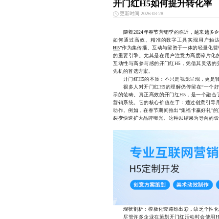
开门红H5如何提升转化率
更新时间 2026-03-28
随着2024年春节营销季的临近，越来越多企
如何通过高效、精准的数字工具实现用户触达
H5
”作为集传播、互动与留资于一体的轻量化
的重要引擎。尤其是在用户注意力高度碎片化
互动性与高参与感的开门红H5，凭借其灵活的
先机的首选方案。
开门红H5的本质：不只是视觉呈现，更是
很多人对开门红H5的理解仍停留在“一个好
示的范畴。真正高效的开门红H5，是一个融合
营销系统。它的核心价值在于：通过创意引导
动作。例如，在春节期间推出“集福卡赢好礼”
裂变快速扩大品牌曝光。这种以结果为导向的设
现状剖析：模板化套路难出彩，缺乏个性化
尽管许多企业在策划开门红活动时会使用H5