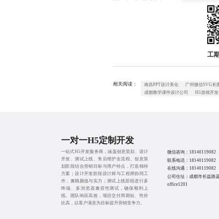
工
相关阅读：
南昌PPT设计美化
广州微信SVG长
成都教学课件设计公司
H5游戏开发
一对一H5定制开发
一站式H5开发服务商，涵盖创意策划、设计
微信咨询：
18140119082
开发、测试上线、售后维护全流程。创意策
联系电话：
18140119082
划阶段结合营销目标与用户特点，打造独特
在线沟通：
18140119082
方案；设计开发阶段设计师与工程师协同工
公司住址：成都市长益路
作，兼顾颜值与实力；测试上线阶段进行多
office1201
终端、多浏览器兼容性测试，确保顺利上
线。团队响应高效，项目交付周期短、性价
比高，以客户满意为目标提升营销竞争力。