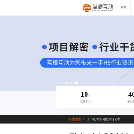
首页
10
4
年
深耕行业
服务
行业资讯
开门红H5如何提升转化率
>