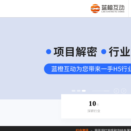
10
年
深耕行业
行业资讯
用开源打造呼和浩特专属
>