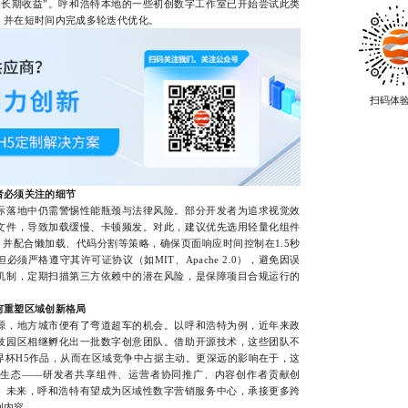
，长期收益”。呼和浩特本地的一些初创数字工作室已开始尝试此类
，并在短时间内完成多轮迭代优化。
扫码体
者必须关注的细节
落地中仍需警惕性能瓶颈与法律风险。部分开发者为追求视觉效
文件，导致加载缓慢、卡顿频发。对此，建议优先选用轻量化组件
 Plus），并配合懒加载、代码分割等策略，确保页面响应时间控制在1.5秒
须严格遵守其许可证协议（如MIT、Apache 2.0），避免因误
机制，定期扫描第三方依赖中的潜在风险，是保障项目合规运行的
何重塑区域创新格局
，地方城市便有了弯道超车的机会。以呼和浩特为例，近年来政
技园区相继孵化出一批数字创意团队。借助开源技术，这些团队不
界杯H5作品，从而在区域竞争中占据主动。更深远的影响在于，这
生态——研发者共享组件、运营者协同推广、内容创作者贡献创
环。未来，呼和浩特有望成为区域性数字营销服务中心，承接更多跨
创内容。