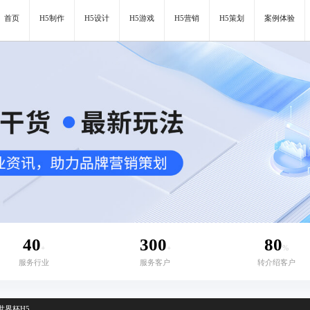
首页
H5制作
H5设计
H5游戏
H5营销
H5策划
案例体验
40
300
80
+
+
%
服务行业
服务客户
转介绍客户
世界杯H5