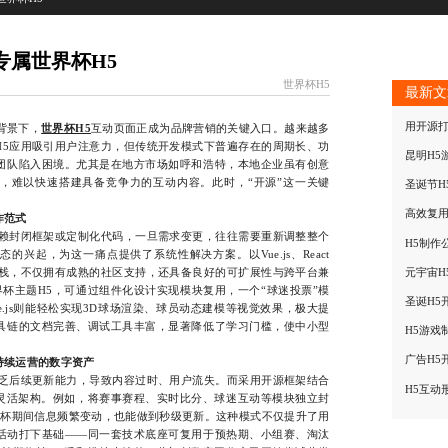
专属世界杯H5
世界杯H5
最新文
用开源打
背景下，
世界杯H5
互动页面正成为品牌营销的关键入口。越来越多
H5应用吸引用户注意力，但传统开发模式下普遍存在的周期长、功
昆明H5
团队陷入困境。尤其是在地方市场如呼和浩特，本地企业虽有创意
，难以快速搭建具备竞争力的互动内容。此时，“开源”这一关键
圣诞节H
高效复用
作范式
封闭框架或定制化代码，一旦需求变更，往往需要重新调整整个
H5制作
兴起，为这一痛点提供了系统性解决方案。以Vue.js、React
的开源技术栈，不仅拥有成熟的社区支持，还具备良好的可扩展性与跨平台兼
元宇宙H
世界杯主题H5，可通过组件化设计实现模块复用，一个“球迷投票”模
圣诞H5
e.js则能轻松实现3D球场渲染、球员动态建模等视觉效果，极大提
具链的文档完善、调试工具丰富，显著降低了学习门槛，使中小型
H5游戏
广告H5
持续运营的数字资产
后续更新能力，导致内容过时、用户流失。而采用开源框架结合
H5互动
的灵活架构。例如，将赛事赛程、实时比分、球迷互动等模块独立封
界杯期间信息频繁变动，也能做到秒级更新。这种模式不仅提升了用
活动打下基础——同一套技术底座可复用于预热期、小组赛、淘汰