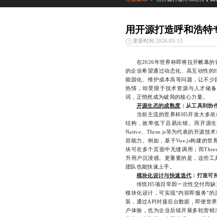
用开源打造呼和浩特
更新时间 2026-05-13
在2026年世界杯即将拉开帷幕的
的企业希望通过动态化、高互动性的
能固化、维护成本高等问题，让不少
热情，却受限于技术资源与人才储备
词，正悄然成为破局的核心力量。
开源生态的成熟度
：从工具到协
当前主流的世界杯H5开发大多依赖
结构，效率低下且易出错。而开源生态的
Native、Three.js等为代表
容能力。例如，基于Vue.js构建的
块可在多个页面中无缝调用；而Thre
升用户沉浸感。更重要的是，这些工
团队也能快速上手。
模块化设计与快速迭代
：打造可
传统H5项目常因一次性交付而缺乏
模块化设计，可实现“内容即服务”
装，通过API对接后台数据，即便世
户体验，也为企业后续开展多轮营销