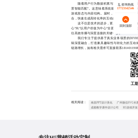
随着用户行为数据积累与算法能力提升，未来的
咨询热线
咨询热线
17723342546
18140119082
景智能匹配”。这意味着系统能够根据用户所处
游戏形态与内容结构。届时，创作者无需从零
合，快速生成高转化率的互动内容。
这不仅是技术的进步，更是一次内容生产范式
回到顶部
回到顶部
心”向“以用户价值为中心”全面转型。而在这条
往高效传播与深度连接的关键一步。
我们专注于提供基于真实业务场景的DIYH
辑深度融合，打造兼具趣味性与转化力的互动
链路增长，如有相关需求可直接联系1814011908
工
相关阅读：
南昌PPT设计美化
广州微信SVG长
成都教学课件设计公司
H5游戏开发
专注H5营销活动定制