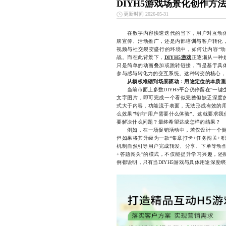
DIYH5游戏场景化创作方
更新时间 2026-05-31
在数字内容快速迭代的当下，用户对互动体
牌宣传、活动推广，还是内部培训与客户转化
视频与社交裂变盛行的环境中，如何让内容“动
战。而在此背景下，
DIYH5游戏
正逐渐从一种
只是简单的动画叠加或跳转链接，而是基于具
参与感与转化力的交互系统。这种转变的核心，
从模板堆砌到场景驱动：用途定位的本质重
当前市面上多数DIYH5平台仍停留在“一键
文字图片，即可完成一个看似完整但缺乏深度
式大于内容，功能流于表面，无法形成有效的用
么效果”转向“用户需要什么体验”。这就要求我
要解决什么问题？最终希望达成怎样的结果？
例如，在一场促销活动中，若仅设计一个倒计
但如果将其升级为一款“集章打卡+任务闯关+
机制自然引导用户完成转发、分享、下单等动作
+答题闯关”的模式，不仅能提升学习兴趣，还
例都说明，只有当DIYH5游戏与具体用途深度