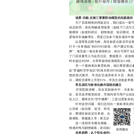
场景-功能-反馈三要素联动模型的实践路径
为了实现精准的用途定位，我们提出一套可落地
动态协同：首先明确使用场景（如线下门店引
能模块（如签到积分、剧情推进、知识测试、
逻辑并非抽象理论，而是已在多个真实项目中验
以某零售品牌为例，其目标是在新店开业期间
打卡+任务挑战”的DIYH5游戏：用户通过
牌”，每完成一项任务获得积分，积分可用于兑
了门店流量导入与会员沉淀。数据显示，该游戏
时长超过8分钟，分享率较传统海报高出3.8倍。
另一个案例来自教育机构，他们希望通过趣
款“穿越时空学知识”的闯关类DIYH5游戏，
馈的形式展开。学员在完成所有关卡后，系统
示，课程完课率上升至91%，学员主动复盘率显
常见误区与标准化操作流程的建立
尽管思路清晰，但在实际操作中，许多创作
征，盲目追求视觉炫技，导致内容与用户认知
化入口，最终沦为“空中楼阁”；三是过度复杂
针对这些问题，我们总结出一套标准化的DI
心目标（如拉新、促活、转化、培训）；第二
步，围绕目标设定任务链，合理规划游戏节奏
惠领取、客服接入等；第五步，部署数据埋点，
这一流程并非僵化模板，而是可根据不同需
情感共鸣与剧情铺陈；若目标是销售转化，则应
未来趋势：从个性化创作走向智能场景匹配