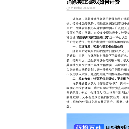
消除类H5游戏如何计费
更新时间 2026-06-08
近年来，随着移动互联网的普及和用户碎片
快、传播性强等优势，在轻度休闲游戏市场中
用户，尤其在非核心玩家群体中拥有广泛的受
须面对的核心问题。在众多变现路径中，计费
将围绕“
消除类H5游戏如何计费
”这一核心议题
用户行为特征，为开发者提供一套可落地的策略
一、行业背景：轻量化需求催生新生态
随着用户对娱乐内容的需求日益碎片化，传
足通勤、排队、午休等短时场景下的娱乐诉求。
装，打开即玩，适配多种设备与网络环境，极大
其在社交裂变传播中具备天然优势。与此同时
台纷纷推出扶持计划，进一步推动了消除类H5
不仅是收入来源，更是提升用户粘性与生命周期
二、核心价值：计费不仅是赚钱，更是留存
许多开发者误以为计费就是“收钱”，实则不
验优化的综合体现。通过科学设置付费点与激
复购意愿。例如，合理引入“体力恢复”“道具
的挫败感，又不会造成过强的付费压力。更重
馈，后续的付费转化率会显著提升。因此，计
益。