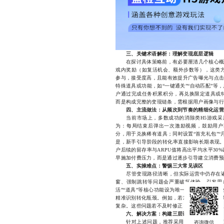
三、关键术语解析：理解变现底层逻辑
在探讨具体策略前，有必要厘清几个核心概念
戏内奖励（如复活机会、额外步数等），这类方
参与，接受度高，且能有效提升广告曝光与点击
特殊道具或功能，如“一键通关”“自动匹配”等
户通过完成任务积累积分，再兑换限定道具或
而是构成完整的变现链条，需根据用户画像与行
四、主流做法：从频次到节奏的精细化运营
当前市场上，多数成功的消除类H5游戏采用
为：每局结束后弹出一次激励视频，鼓励用户
分，用于兑换稀有道具；同时设置“首充礼包”
是，新手引导阶段的转化率直接影响长期表现。
户后续的留存率与ARPU值将高出平均水平3
早施加付费压力，而是通过逐步引导建立消费预
五、实操难点：警惕三大常见误区
尽管变现路径清晰，但实际运营中仍存在诸
窗、强制跳转等问题会严重破坏体验，引发用
活”“道具”等核心功能设为唯一付费入口，易
精准识别转化瓶颈。例如，若发现用户在“领取
复杂。这些问题若不及时修正，即便短期内收入
六、解决方案：构建三层计费模型
针对上述问题，推荐采用“免费+激励+轻度