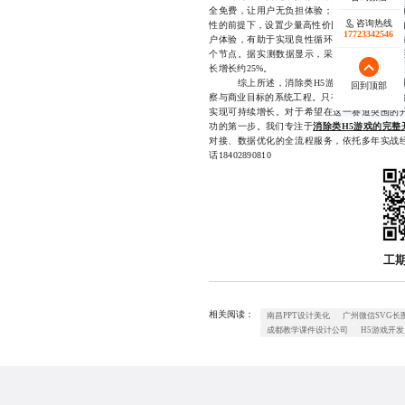
全免费，让用户无负担体验；其次通过激励视
咨询热线
咨询热线
性的前提下，设置少量高性价比的付费选项，如
17723342546
18140119082
户体验，有助于实现良性循环。配合数据埋点
个节点。据实测数据显示，采用此策略后，月活
长增长约25%。
综上所述，消除类H5游戏的计费机制并非单
回到顶部
回到顶部
察与商业目标的系统工程。只有跳出“唯收入论
实现可持续增长。对于希望在这一赛道突围的
功的第一步。我们专注于
消除类H5游戏的完整
对接、数据优化的全流程服务，依托多年实战
话18402890810
工
相关阅读：
南昌PPT设计美化
广州微信SVG长
成都教学课件设计公司
H5游戏开发