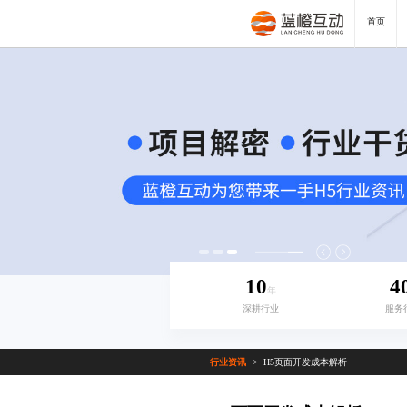
首页
10
4
年
深耕行业
服务
行业资讯
H5页面开发成本解析
>