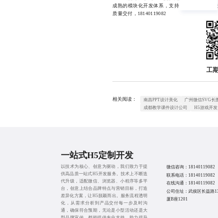
成熟的模块化开发体系，支持从创意策划到落
质量交付，18140119082
工
相关阅读：
南昌PPT设计美化
广州微信SVG长
成都教学课件设计公司
H5游戏开发
一站式H5定制开发
以技术为核心、创意为驱动，我们致力于提
微信咨询：
18140119082
供高品质一站式H5开发服务。技术上不断迭
联系电话：
18140119082
代升级，适配微信、浏览器、小程序等多平
在线沟通：
18140119082
台，创意上结合品牌特点与营销目标，打造
公司住址：武侯区长益路1
差异化方案，让H5脱颖而出。服务流程透明
厦B座1201
化，从需求分析到产品交付每一步及时沟
通，确保符合预期，无论是小型活动还是大
型品牌宣传，都能提供专业支持，助力提升